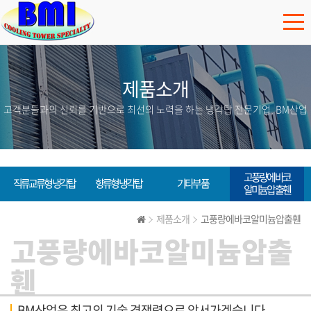
제품소개
고객분들과의 신뢰를 기반으로 최선의 노력을 하는 냉각탑 전문기업, BM산업
고풍량에바코
직류교류형냉각탑
향류형 냉각탑
기타부품
알미늄압출휀
제품소개
고풍량에바코알미늄압출휀
고풍량에바코알미늄압출
휀
BM산업은 최고의 기술 경쟁력으로 앞서가겠습니다.